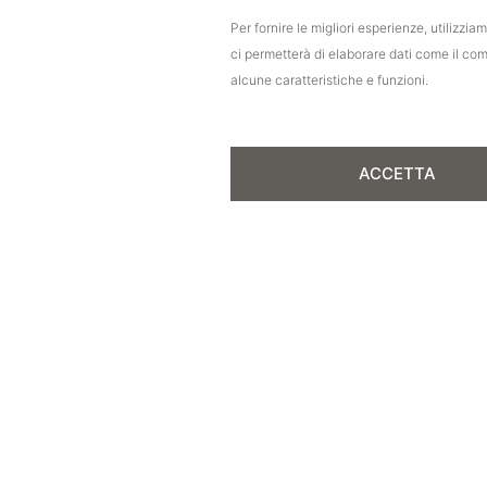
Per fornire le migliori esperienze, utilizz
ci permetterà di elaborare dati come il co
alcune caratteristiche e funzioni.
Let's talk
Do you have a project?
ACCETTA
Our team is always available to meet your 